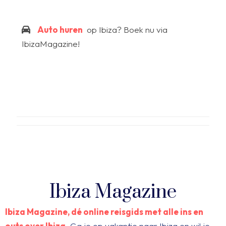
Auto huren
op Ibiza? Boek nu via
IbizaMagazine!
Ibiza Magazine
Ibiza Magazine, dé online reisgids met alle ins en
outs over Ibiza.
Ga je op vakantie naar Ibiza en wil je