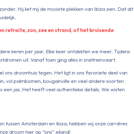
der. Hij liet mij de mooiste plekken van Ibiza zien. Dat dit
idelijk.
en retraite, zon, zee en strand, of het bruisende
re keren per jaar. Elke keer ontdekten we meer. Tijdens
romen uit. Vanaf toen ging alles in sneltreinvaart.
l ons droomhuis tegen. Het ligt in ons favoriete deel van
uin, vol palmbomen, bougainville en veel andere soorten
s een jas. Het heeft veel authentieke details. We wisten
 tussen Amsterdam en Ibiza, hebben wij onze carrières
 droom hier op ‘’ons’’ eiland!