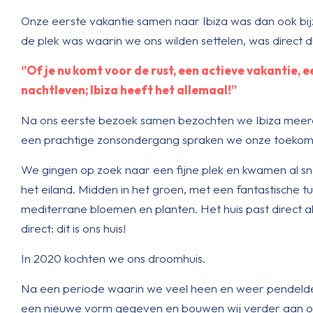
Onze eerste vakantie samen naar Ibiza was dan ook bijzon
de plek was waarin we ons wilden settelen, was direct du
‘’Of je nu komt voor de rust, een actieve vakantie, e
nachtleven; Ibiza heeft het allemaal!’’
Na ons eerste bezoek samen bezochten we Ibiza meerde
een prachtige zonsondergang spraken we onze toekomstd
We gingen op zoek naar een fijne plek en kwamen al sne
het eiland. Midden in het groen, met een fantastische t
mediterrane bloemen en planten. Het huis past direct al
direct: dit is ons huis!
In 2020 kochten we ons droomhuis.
Na een periode waarin we veel heen en weer pendelden
een nieuwe vorm gegeven en bouwen wij verder aan onze