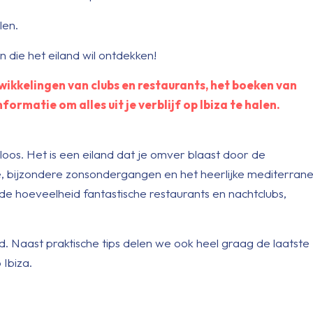
len.
 die het eiland wil ontdekken!
twikkelingen van clubs en restaurants, het boeken van
nformatie om alles uit je verblijf op Ibiza te halen.
loos. Het is een eiland dat je omver blaast door de
zee, bijzondere zonsondergangen en het heerlijke mediterran
de hoeveelheid fantastische restaurants en nachtclubs,
d. Naast praktische tips delen we ook heel graag de laatste
 Ibiza.