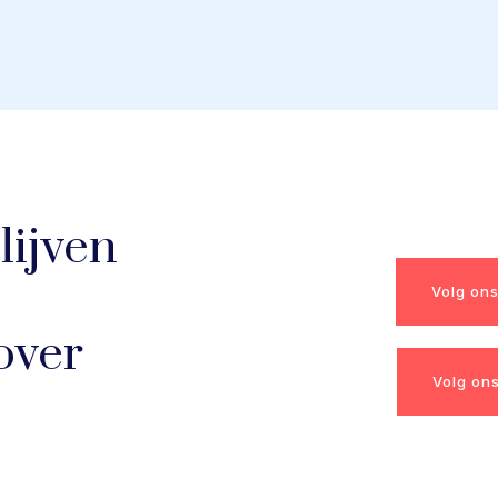
lijven
Volg on
over
Volg on