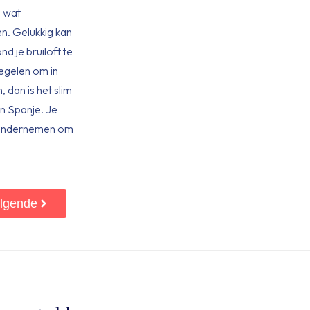
l wat
en. Gelukkig kan
d je bruiloft te
regelen om in
, dan is het slim
n Spanje. Je
t ondernemen om
lgende