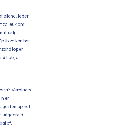
t eiland. Ieder
st zo leuk om
natuurlijk
Op Ibiza kan het
t zand lopen
ond heb je
Ibiza? Verplaats
in en
de gasten op het
n uitgebreid
al af.