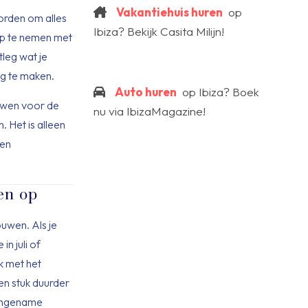
Vakantiehuis huren
op
orden om alles
Ibiza? Bekijk Casita Milijn!
 op te nemen met
leg wat je
ig te maken.
Auto huren
op Ibiza? Boek
uwen voor de
nu via IbizaMagazine!
. Het is alleen
een
en op
ouwen. Als je
in juli of
k met het
n stuk duurder
 aangename