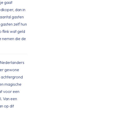
 je gaat
edkoper, dan in
 aantal gasten
 gasten zelf hun
o flink wat geld
te nemen die de
e Nederlanders
eer gewone
e achtergrond
 een magische
at voor een
al. Van een
an op dit