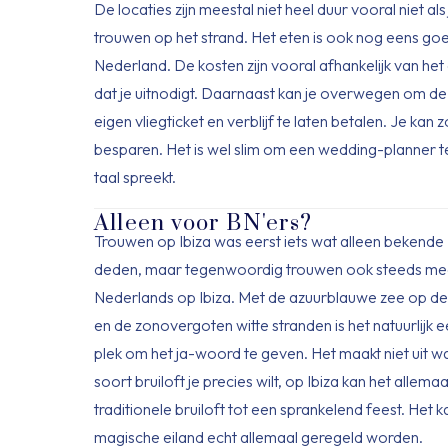
De locaties zijn meestal niet heel duur vooral niet als
trouwen op het strand. Het eten is ook nog eens go
Nederland. De kosten zijn vooral afhankelijk van het
dat je uitnodigt. Daarnaast kan je overwegen om de
eigen vliegticket en verblijf te laten betalen. Je kan z
besparen. Het is wel slim om een wedding-planner 
taal spreekt.
Alleen voor BN'ers?
Trouwen op Ibiza was eerst iets wat alleen bekend
deden, maar tegenwoordig trouwen ook steeds m
Nederlands op Ibiza. Met de azuurblauwe zee op d
en de zonovergoten witte stranden is het natuurlijk
plek om het ja-woord te geven. Het maakt niet uit w
soort bruiloft je precies wilt, op Ibiza kan het allema
traditionele bruiloft tot een sprankelend feest. Het k
magische eiland echt allemaal geregeld worden.