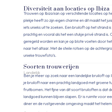
Diversiteit aan locaties op Ibiza
Trouwen op Ibiza kan op verschillende locaties op he
plekje heeft zo zijn eigen charme en dit maakt het jui
iets unieks uit te zoeken. Een bruiloft op het strand is 
prachtig en vooral als het een stukje privé strand is. 
geregeld worden en kan je op blote voeten door he
naar het altaar. Met de steile rotsen op de achtergr
unieke trouwfoto’s.
Soorten trouwerijen
Landelijk
Ben je meer op zoek naar een landelijke bruiloft op 
je bruiloft naar een prachtig landgoed met groene tu
fruitbomen. Het fijne van dit soort bruiloften is dat 
landgoed kunnen blijven slapen. Er is ruimte voor ee
diner en de rustgevende omgeving maakt het helema