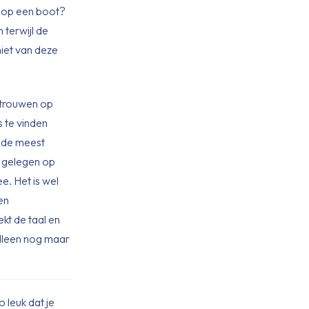
n op een boot?
 terwijl de
iet van deze
e trouwen op
es te vinden
 de meest
s gelegen op
e. Het is wel
en
kt de taal en
 alleen nog maar
o leuk dat je