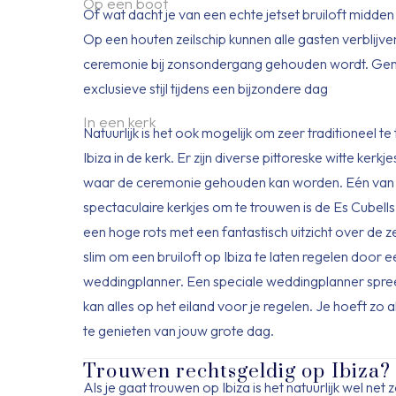
Op een boot
Of wat dacht je van een echte jetset bruiloft midde
Op een houten zeilschip kunnen alle gasten verblijven
ceremonie bij zonsondergang gehouden wordt. Gen
exclusieve stijl tijdens een bijzondere dag
In een kerk
Natuurlijk is het ook mogelijk om zeer traditioneel t
Ibiza in de kerk. Er zijn diverse pittoreske witte kerkj
waar de ceremonie gehouden kan worden. Eén van
spectaculaire kerkjes om te trouwen is de Es Cubell
een hoge rots met een fantastisch uitzicht over de ze
slim om een bruiloft op Ibiza te laten regelen door e
weddingplanner. Een speciale weddingplanner spree
kan alles op het eiland voor je regelen. Je hoeft zo
te genieten van jouw grote dag.
Trouwen rechtsgeldig op Ibiza?
Als je gaat trouwen op Ibiza is het natuurlijk wel net z