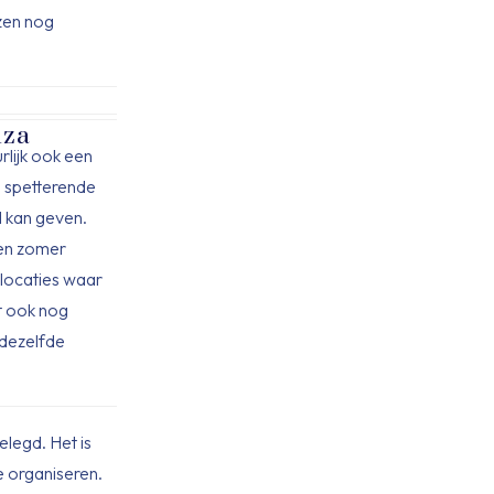
jzen nog
iza
urlijk ook een
e spetterende
d kan geven.
een zomer
e locaties waar
et ook nog
 dezelfde
elegd. Het is
e organiseren.