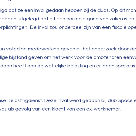
tigd dat ze een inval gedaan hebben bij de clubs. Op dit m
 hebben uitgelegd dat dit een normale gang van zaken is en d
plichtingen. De inval zou onderdeel zijn van een fiscale op
hun volledige medewerking geven bij het onderzoek door d
odige bijstand geven om het werk voor de ambtenaren eenv
ldaan heeft aan de wettelijke belasting en er geen sprake is
nse Belastingdienst. Deze inval werd gedaan bij club Space en
 was als gevolg van een klacht van een ex-werknemer.