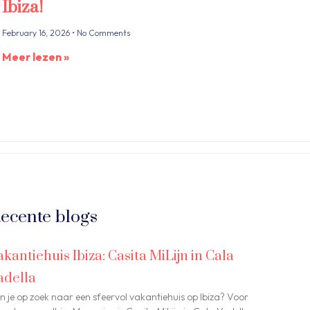
Ibiza!
February 16, 2026
No Comments
Meer lezen »
ecente blogs
akantiehuis Ibiza: Casita MiLijn in Cala
adella
n je op zoek naar een sfeervol vakantiehuis op Ibiza? Voor