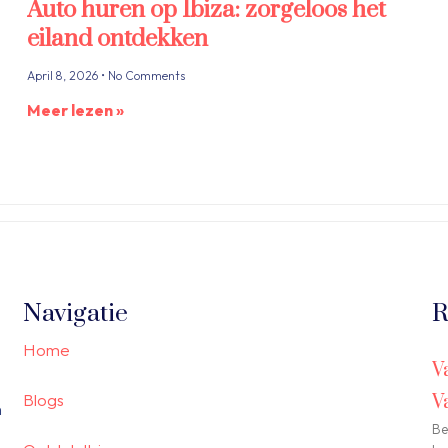
Auto huren op Ibiza: zorgeloos het
eiland ontdekken
April 8, 2026
No Comments
Meer lezen »
Navigatie
R
Home
V
Blogs
V
n
Be