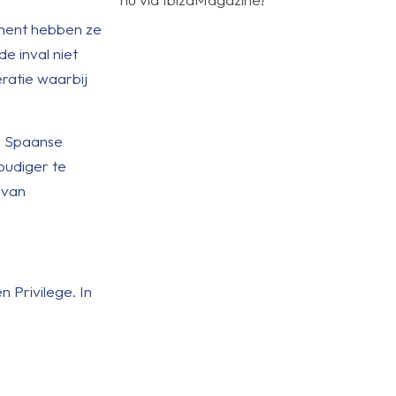
oment hebben ze
e inval niet
eratie waarbij
e Spaanse
oudiger te
 van
 Privilege. In