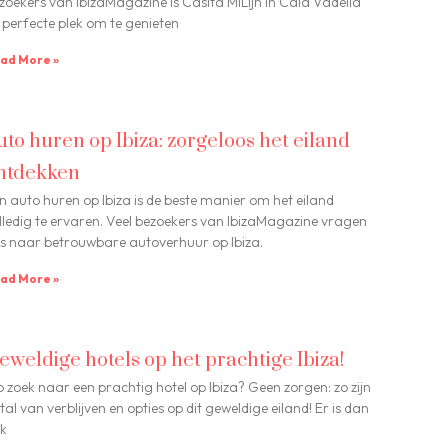
zoekers van IbizaMagazine is Casita MiLijn in Cala Vadella
 perfecte plek om te genieten
ad More »
uto huren op Ibiza: zorgeloos het eiland
ntdekken
n auto huren op Ibiza is de beste manier om het eiland
lledig te ervaren. Veel bezoekers van IbizaMagazine vragen
s naar betrouwbare autoverhuur op Ibiza.
ad More »
eweldige hotels op het prachtige Ibiza!
 zoek naar een prachtig hotel op Ibiza? Geen zorgen: zo zijn
 tal van verblijven en opties op dit geweldige eiland! Er is dan
k