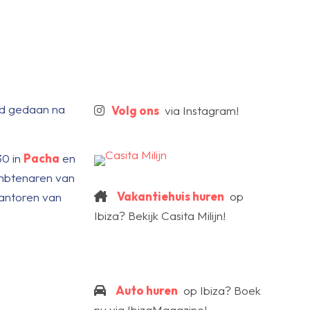
erd gedaan na
Volg ons
via Instagram!
30 in
Pacha
en
ambtenaren van
Vakantiehuis huren
op
kantoren van
Ibiza? Bekijk Casita Milijn!
Auto huren
op Ibiza? Boek
nu via IbizaMagazine!