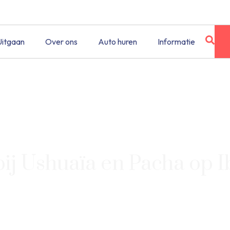
Uitgaan
Over ons
Auto huren
Informatie
bij Ushuaïa en Pacha op I