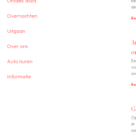
Ontdek Ibiza
be
de
Overnachten
Re
Uitgaan
A
Over ons
o
Auto huren
Ee
vo
on
Informatie
Re
G
Op
er
oo