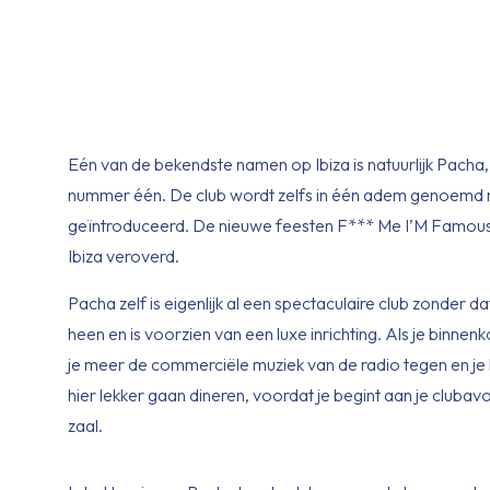
Eén van de bekendste namen op Ibiza is natuurlijk Pacha,
nummer één. De club wordt zelfs in één adem genoemd met
geïntroduceerd. De nieuwe feesten F*** Me I’M Famous
Ibiza veroverd.
Pacha zelf is eigenlijk al een spectaculaire club zonder 
heen en is voorzien van een luxe inrichting. Als je binnen
je meer de commerciële muziek van de radio tegen en je h
hier lekker gaan dineren, voordat je begint aan je cluba
zaal.