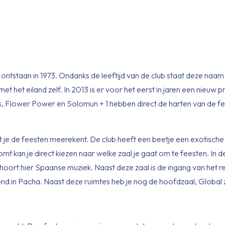
 ontstaan in 1973. Ondanks de leeftijd van de club staat deze naa
 het eiland zelf. In 2013 is er voor het eerst in jaren een nieuw
, Flower Power en Solomun + 1 hebben direct de harten van de f
dat je de feesten meerekent. De club heeft een beetje een exotische
komt kan je direct kiezen naar welke zaal je gaat om te feesten. In
oort hier Spaanse muziek. Naast deze zaal is de ingang van het re
vond in Pacha. Naast deze ruimtes heb je nog de hoofdzaal, Global 