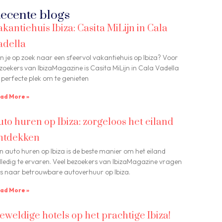
ecente blogs
akantiehuis Ibiza: Casita MiLijn in Cala
adella
n je op zoek naar een sfeervol vakantiehuis op Ibiza? Voor
zoekers van IbizaMagazine is Casita MiLijn in Cala Vadella
 perfecte plek om te genieten
ad More »
uto huren op Ibiza: zorgeloos het eiland
ntdekken
n auto huren op Ibiza is de beste manier om het eiland
lledig te ervaren. Veel bezoekers van IbizaMagazine vragen
s naar betrouwbare autoverhuur op Ibiza.
ad More »
eweldige hotels op het prachtige Ibiza!