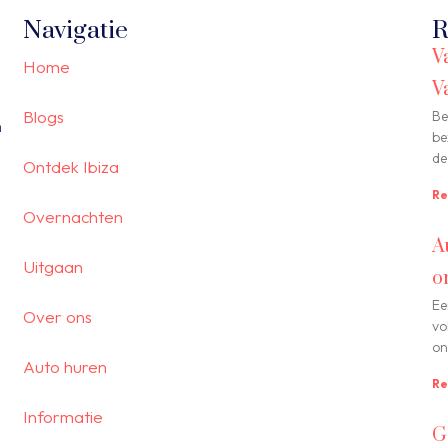
Navigatie
R
V
Home
V
Blogs
Be
n
be
de
Ontdek Ibiza
Re
Overnachten
A
Uitgaan
o
Ee
Over ons
vo
on
Auto huren
Re
Informatie
G