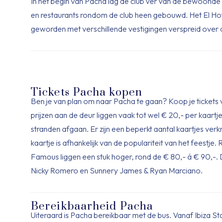
In het begin van Pacha lag de club ver van de bewoonde 
en restaurants rondom de club heen gebouwd. Het El Hot
geworden met verschillende vestigingen verspreid over 
Tickets Pacha kopen
Ben je van plan om naar Pacha te gaan? Koop je tickets 
prijzen aan de deur liggen vaak tot wel € 20,- per kaartj
stranden afgaan. Er zijn een beperkt aantal kaartjes ver
kaartje is afhankelijk van de populariteit van het feestj
Famous liggen een stuk hoger, rond de € 80,- á € 90,-. 
Nicky Romero en Sunnery James & Ryan Marciano.
Bereikbaarheid Pacha
Uiteraard is Pacha bereikbaar met de bus. Vanaf Ibiza St