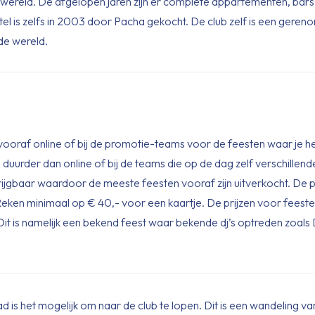
wereld. De afgelopen jaren zijn er complete appartementen, bars, 
el is zelfs in 2003 door Pacha gekocht. De club zelf is een ge
de wereld.
vooraf online of bij de promotie-teams voor de feesten waar je h
e duurder dan online of bij de teams die op de dag zelf verschillend
krijgbaar waardoor de meeste feesten vooraf zijn uitverkocht. De p
e. Reken minimaal op € 40,- voor een kaartje. De prijzen voor feest
Dit is namelijk een bekend feest waar bekende dj’s optreden zoals
ad is het mogelijk om naar de club te lopen. Dit is een wandeling 