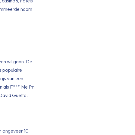
casino’s, hotels
renommeerde naam
een wil gaan. De
e populaire
rijs van een
en als F*** Me I’m
 David Guetta,
van ongeveer 10