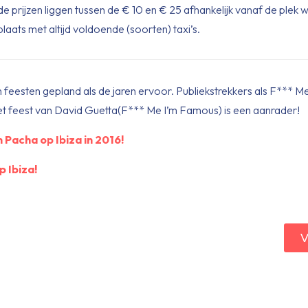
e prijzen liggen tussen de € 10 en € 25 afhankelijk vanaf de plek wa
dplaats met altijd voldoende (soorten) taxi’s.
eesten gepland als de jaren ervoor. Publiekstrekkers als F*** M
et feest van David Guetta(F*** Me I’m Famous) is een aanrader!
 Pacha op Ibiza in 2016!
 Ibiza!
V