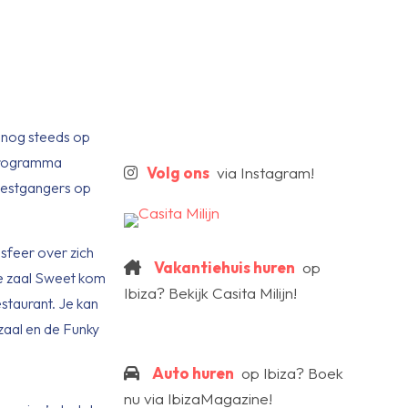
m nog steeds op
 programma
Volg ons
via Instagram!
eestgangers op
 sfeer over zich
Vakantiehuis huren
op
 de zaal Sweet kom
Ibiza? Bekijk Casita Milijn!
staurant. Je kan
zaal en de Funky
Auto huren
op Ibiza? Boek
nu via IbizaMagazine!