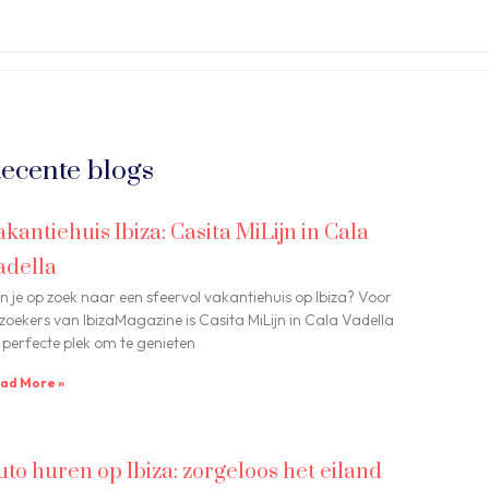
ecente blogs
akantiehuis Ibiza: Casita MiLijn in Cala
adella
n je op zoek naar een sfeervol vakantiehuis op Ibiza? Voor
zoekers van IbizaMagazine is Casita MiLijn in Cala Vadella
 perfecte plek om te genieten
ad More »
uto huren op Ibiza: zorgeloos het eiland