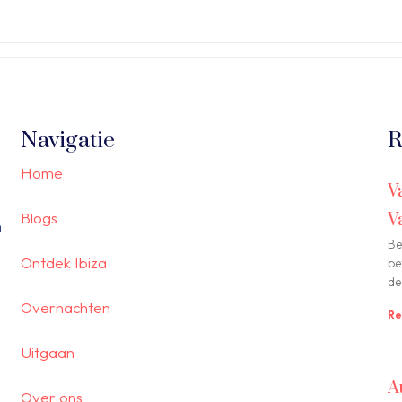
Navigatie
R
Home
V
Blogs
V
n
Be
Ontdek Ibiza
be
de
Overnachten
Re
Uitgaan
A
Over ons