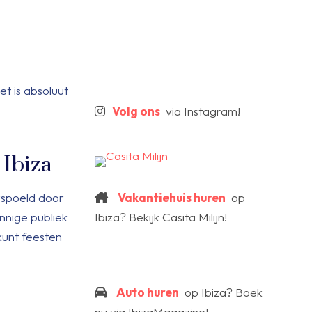
et is absoluut
Volg ons
via Instagram!
 Ibiza
rspoeld door
Vakantiehuis huren
op
nnige publiek
Ibiza? Bekijk Casita Milijn!
kunt feesten
Auto huren
op Ibiza? Boek
nu via IbizaMagazine!