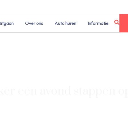
Uitgaan
Over ons
Auto huren
Informatie
ker een avond stappen op