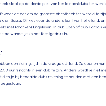
eek staat op de derde plek van beste nachtclubs ter werel
t weer de eer om de grootste discotheek ter wereld te zij
d’en Bossa. Of kies voor de andere kant van het eiland, en 
poeld met (dronken) Engelesen. In club Eden of club Paradis v
stad wandel je zo het feestgedruis in.
e
bben een sluitingstijd in de vroege ochtend. Ze openen hu
:00 uur ’s nachts in een club te zijn. Anders wordt je niet m
st dien je bij bepaalde clubs rekening te houden met een be
 toegestaan.