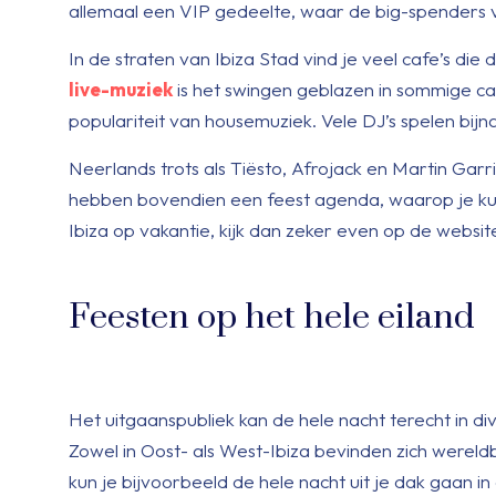
allemaal een VIP gedeelte, waar de big-spenders v
In de straten van Ibiza Stad vind je veel cafe’s d
live-muziek
is het swingen geblazen in sommige c
populariteit van housemuziek. Vele DJ’s spelen bijn
Neerlands trots als Tiësto, Afrojack en Martin Garr
hebben bovendien een feest agenda, waarop je kun
Ibiza op vakantie, kijk dan zeker even op de websit
Feesten op het hele eiland
Het uitgaanspubliek kan de hele nacht terecht in di
Zowel in Oost- als West-Ibiza bevinden zich wereld
kun je bijvoorbeeld de hele nacht uit je dak gaan