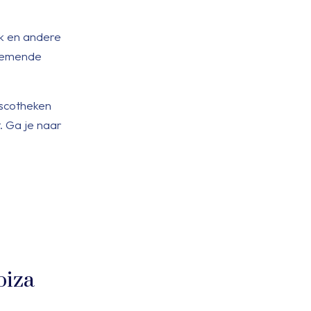
ck en andere
enemende
iscotheken
. Ga je naar