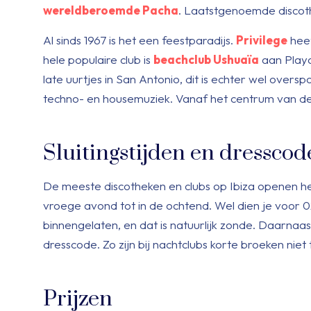
wereldberoemde Pacha
. Laatstgenoemde discoth
Al sinds 1967 is het een feestparadijs.
Privilege
heef
hele populaire club is
beachclub Ushuaïa
aan Playa 
late uurtjes in San Antonio, dit is echter wel overs
techno- en housemuziek. Vanaf het centrum van de 
Sluitingstijden en dresscod
De meeste discotheken en clubs op Ibiza openen he
vroege avond tot in de ochtend. Wel dien je voor 02
binnengelaten, en dat is natuurlijk zonde. Daarnaa
dresscode. Zo zijn bij nachtclubs korte broeken niet
Prijzen