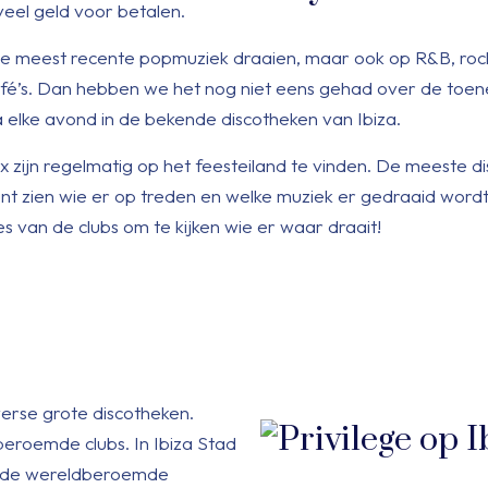
eel geld voor betalen.
ie de meest recente popmuziek draaien, maar ook op R&B, ro
afé’s. Dan hebben we het nog niet eens gehad over de to
a elke avond in de bekende discotheken van Ibiza.
ix zijn regelmatig op het feesteiland te vinden. De meeste d
t zien wie er op treden en welke muziek er gedraaid wordt
es van de clubs om te kijken wie er waar draait!
verse grote discotheken.
beroemde clubs. In Ibiza Stad
 in de wereldberoemde