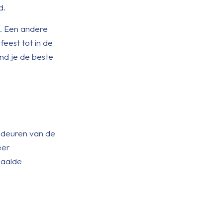
d.
n. Een andere
feest tot in de
ind je de beste
n deuren van de
eer
paalde