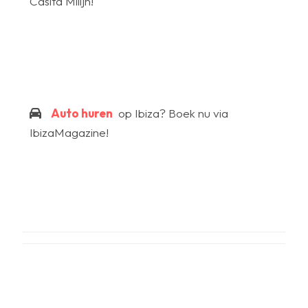
Casita Milijn!
Auto huren
op Ibiza? Boek nu via
IbizaMagazine!