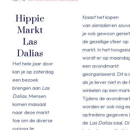
Hippie
Naast het kopen
van
sieraden
en
souve
Markt
je ook gewoon genie
Las
de gezellige sfeer op
markt. In het hoogsei
Dalias
wordt er op maanda
Het hele jaar door
een avondmarkt
kan je op zaterdag
georganiseerd. Dit is 
een bezoek
als je liever niet in de 
brengen aan
Las
winkelen op een mark
Dalias
. Mensen
Tijdens de avondmar
komen massaal
worden er ook nog e
naar deze markt
optredens gegevens 
toe om de diverse
de
Las Dalias
zaal. D
curiosa te