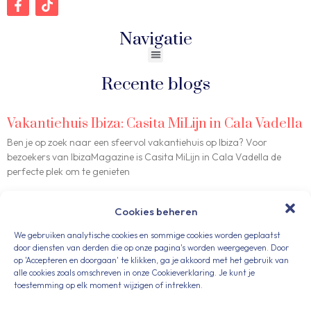
Navigatie
Recente blogs
Vakantiehuis Ibiza: Casita MiLijn in Cala Vadella
Ben je op zoek naar een sfeervol vakantiehuis op Ibiza? Voor
bezoekers van IbizaMagazine is Casita MiLijn in Cala Vadella de
perfecte plek om te genieten
Read More »
Cookies beheren
We gebruiken analytische cookies en sommige cookies worden geplaatst
door diensten van derden die op onze pagina's worden weergegeven. Door
Auto huren op Ibiza: zorgeloos het eiland
op 'Accepteren en doorgaan' te klikken, ga je akkoord met het gebruik van
alle cookies zoals omschreven in onze Cookieverklaring. Je kunt je
ontdekken
toestemming op elk moment wijzigen of intrekken.
Een auto huren op Ibiza is de beste manier om het eiland volledig te
ervaren. Veel bezoekers van IbizaMagazine vragen ons naar