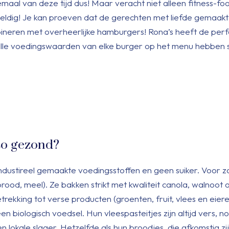
emaal van deze tijd dus! Maar veracht niet alleen fitness-fo
dig! Je kan proeven dat de gerechten met liefde gemaakt z
ineren met overheerlijke hamburgers! Rona’s heeft de perf
e alle voedingswaarden van elke burger op het menu hebben 
zo gezond?
ndustireel gemaakte voedingsstoffen en geen suiker. Voor z
rood, meel). Ze bakken strikt met kwaliteit canola, walnoot o
trekking tot verse producten (groenten, fruit, vlees en eier
 biologisch voedsel. Hun vleespasteitjes zijn altijd vers, n
lokale slager. Hetzelfde als hun broodjes, die afkomstig zi