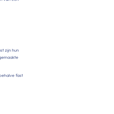
t zijn hun
lfgemaakte
behalve fast