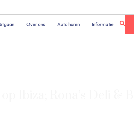
Uitgaan
Over ons
Auto huren
Informatie
op Ibiza; Rona’s Deli & 