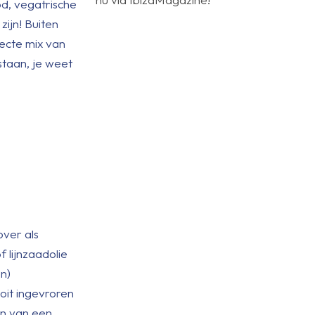
od, vegatrische
ijn! Buiten
ecte mix van
staan, je weet
over als
f lijnzaadolie
en)
ooit ingevroren
jn van een