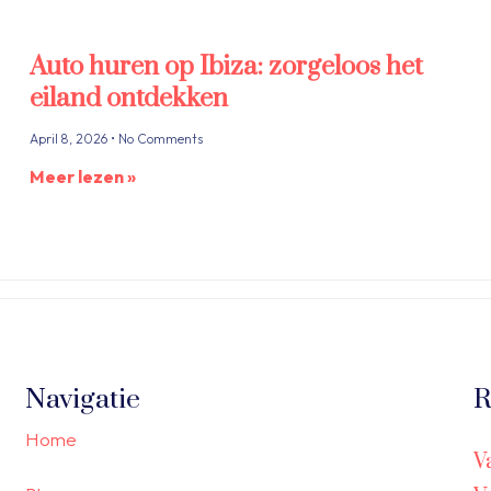
Auto huren op Ibiza: zorgeloos het
eiland ontdekken
April 8, 2026
No Comments
Meer lezen »
Navigatie
R
Home
V