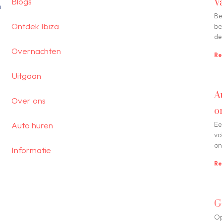
Blogs
V
n
Be
Ontdek Ibiza
be
de
Overnachten
Re
Uitgaan
A
Over ons
o
Auto huren
Ee
vo
on
Informatie
Re
G
Op