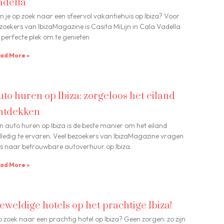
adella
n je op zoek naar een sfeervol vakantiehuis op Ibiza? Voor
zoekers van IbizaMagazine is Casita MiLijn in Cala Vadella
 perfecte plek om te genieten
ad More »
uto huren op Ibiza: zorgeloos het eiland
ntdekken
n auto huren op Ibiza is de beste manier om het eiland
lledig te ervaren. Veel bezoekers van IbizaMagazine vragen
s naar betrouwbare autoverhuur op Ibiza.
ad More »
eweldige hotels op het prachtige Ibiza!
 zoek naar een prachtig hotel op Ibiza? Geen zorgen: zo zijn