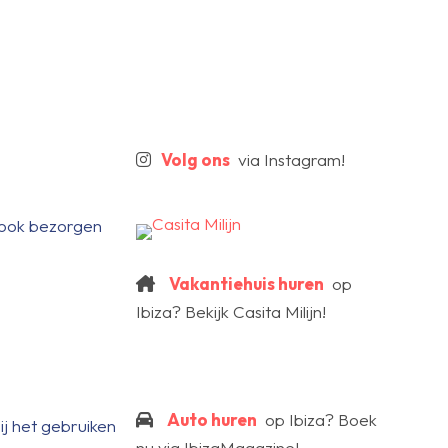
Volg ons
via Instagram!
e ook bezorgen
Vakantiehuis huren
op
Ibiza? Bekijk Casita Milijn!
Auto huren
op Ibiza? Boek
ij het gebruiken
nu via IbizaMagazine!