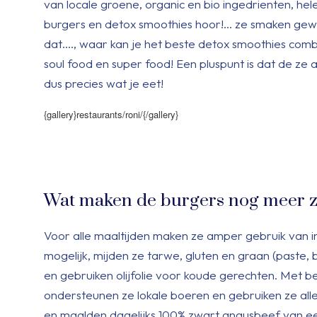
van locale groene, organic en bio ingedrienten, hel
burgers en detox smoothies hoor!… ze smaken gewel
dat…., waar kan je het beste detox smoothies comb
soul food en super food! Een pluspunt is dat de z
dus precies wat je eet!
{gallery}restaurants/roni/{/gallery}
Wat maken de burgers nog meer 
Voor alle maaltijden maken ze amper gebruik van i
mogelijk, mijden ze tarwe, gluten en graan (paste, b
en gebruiken olijfolie voor koude gerechten. Met be
ondersteunen ze lokale boeren en gebruiken ze alleen
en maalden dagelijks 100% zwart angusbeef van een 