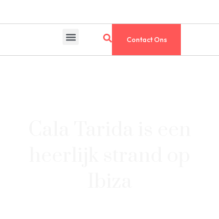
Contact Ons
Cala Tarida is een
heerlijk strand op
Ibiza