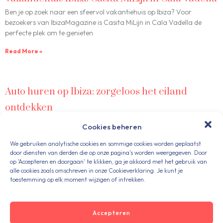
Ben je op zoek naar een sfeervol vakantiehuis op Ibiza? Voor
bezoekers van IbizaMagazine is Casita MiLijn in Cala Vadella de
perfecte plek om te genieten
Read More »
Auto huren op Ibiza: zorgeloos het eiland
ontdekken
Een auto huren op Ibiza is de beste manier om het eiland volledig te
Cookies beheren
ervaren. Veel bezoekers van IbizaMagazine vragen ons naar
betrouwbare autoverhuur op Ibiza.
We gebruiken analytische cookies en sommige cookies worden geplaatst
door diensten van derden die op onze pagina's worden weergegeven. Door
Read More »
op 'Accepteren en doorgaan' te klikken, ga je akkoord met het gebruik van
alle cookies zoals omschreven in onze Cookieverklaring. Je kunt je
toestemming op elk moment wijzigen of intrekken.
Geweldige hotels op het prachtige Ibiza!
Accepteren
Op zoek naar een prachtig hotel op Ibiza? Geen zorgen: zo zijn er tal