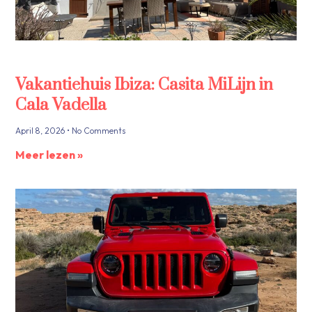
Vakantiehuis Ibiza: Casita MiLijn in
Cala Vadella
April 8, 2026
No Comments
Meer lezen »