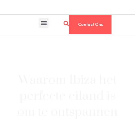
Contact Ons
Waarom Ibiza het
perfecte eiland is
om te ontspannen