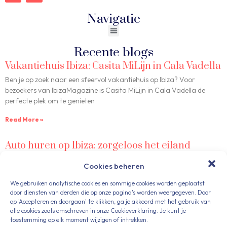
Navigatie
Recente blogs
Vakantiehuis Ibiza: Casita MiLijn in Cala Vadella
Ben je op zoek naar een sfeervol vakantiehuis op Ibiza? Voor
bezoekers van IbizaMagazine is Casita MiLijn in Cala Vadella de
perfecte plek om te genieten
Read More »
Auto huren op Ibiza: zorgeloos het eiland
ontdekken
Cookies beheren
Een auto huren op Ibiza is de beste manier om het eiland volledig te
We gebruiken analytische cookies en sommige cookies worden geplaatst
ervaren. Veel bezoekers van IbizaMagazine vragen ons naar
door diensten van derden die op onze pagina's worden weergegeven. Door
betrouwbare autoverhuur op Ibiza.
op 'Accepteren en doorgaan' te klikken, ga je akkoord met het gebruik van
alle cookies zoals omschreven in onze Cookieverklaring. Je kunt je
Read More »
toestemming op elk moment wijzigen of intrekken.