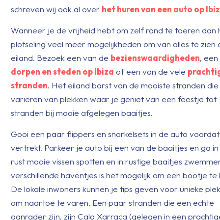
schreven wij ook al over
het huren van een auto op Ibi
Wanneer je de vrijheid hebt om zelf rond te toeren dan 
plotseling veel meer mogelijkheden om van alles te zien 
eiland. Bezoek een van de
bezienswaardigheden
, een
dorpen en steden op Ibiza
of een van de vele
prachti
stranden
. Het eiland barst van de mooiste stranden die
variëren van plekken waar je geniet van een feestje tot
stranden bij mooie afgelegen baaitjes.
Gooi een paar flippers en snorkelsets in de auto voordat
vertrekt. Parkeer je auto bij een van de baaitjes en ga in 
rust mooie vissen spotten en in rustige baaitjes zwemmen
verschillende haventjes is het mogelijk om een bootje te
De lokale inwoners kunnen je tips geven voor unieke ple
om naartoe te varen. Een paar stranden die een echte
aanrader zijn, zijn Cala Xarraca (gelegen in een prachtig