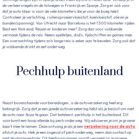
de verkeersregels en de tolwegen in Frankrijk en Spanje. Zorg er ook voor
dat je auto klaar is voor de vele kilometers die je voor de boeg hebt.
Controleer je verlichting, ruitensproeiervloeistof, koelvloeistof, olie en je
banden(spanning). Van Utrecht naar Barcelona is het 1.500 kilometer rijden.
Best een flink eind. Reizen er kinderen mee? Zorg dan voor voldoende
vermaak tijdens de reis. Neem spelletjes, dvd’s, tijdschriften en games mee.
Een overnachting tijdens zo’n lange reis is zeker aan te bevelen. Zorg ook dat
je voldoende drinkt en eet onderweg.
Pechhulp buitenland
Naast bovenstaande voorbereidingen, is de autoverzekering heel erg
belangrijk. Zorg dat je een goede autoverzekering hebt als je besluit om met
de auto naar Ibiza te gaan. Dat betekent: pechhulp in het buitenland. Dit
voorkomt een hoop ellende bij pech onderweg. Wij adviseren je om je groene
kaart mee te nemen. Deze ontvang je als je een
verzekering voor de auto
afsluit je auto. Heb je een ongeval of pech onderweg, neem dan contact op
met de alarmcentrale. Dit telefoonnummer wordt vermeld op je groene