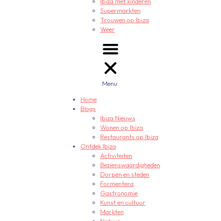
Ibiza met kinderen
Supermarkten
Trouwen op Ibiza
Weer
Menu
Home
Blogs
Ibiza Nieuws
Wonen op Ibiza
Restaurants op Ibiza
Ontdek Ibiza
Activiteiten
Bezienswaardigheden
Dorpen en steden
Formentera
Gastronomie
Kunst en cultuur
Markten