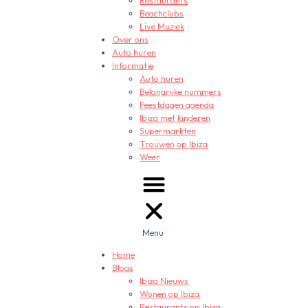
Restaurants
Beachclubs
Live Muziek
Over ons
Auto huren
Informatie
Auto huren
Belangrijke nummers
Feestdagen agenda
Ibiza met kinderen
Supermarkten
Trouwen op Ibiza
Weer
Menu
Home
Blogs
Ibiza Nieuws
Wonen op Ibiza
Restaurants op Ibiza