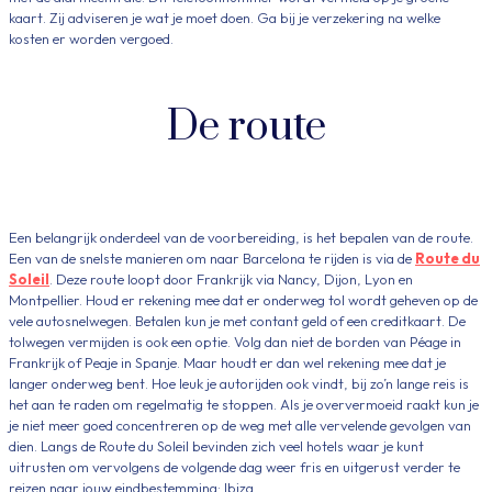
kaart. Zij adviseren je wat je moet doen. Ga bij je verzekering na welke
kosten er worden vergoed.
De route
Een belangrijk onderdeel van de voorbereiding, is het bepalen van de route.
Een van de snelste manieren om naar Barcelona te rijden is via de
Route du
Soleil
. Deze route loopt door Frankrijk via Nancy, Dijon, Lyon en
Montpellier. Houd er rekening mee dat er onderweg tol wordt geheven op de
vele autosnelwegen. Betalen kun je met contant geld of een creditkaart. De
tolwegen vermijden is ook een optie. Volg dan niet de borden van Péage in
Frankrijk of Peaje in Spanje. Maar houdt er dan wel rekening mee dat je
langer onderweg bent. Hoe leuk je autorijden ook vindt, bij zo’n lange reis is
het aan te raden om regelmatig te stoppen. Als je oververmoeid raakt kun je
je niet meer goed concentreren op de weg met alle vervelende gevolgen van
dien. Langs de Route du Soleil bevinden zich veel hotels waar je kunt
uitrusten om vervolgens de volgende dag weer fris en uitgerust verder te
reizen naar jouw eindbestemming: Ibiza.