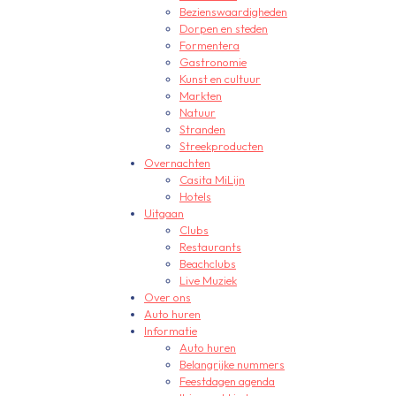
Bezienswaardigheden
Dorpen en steden
Formentera
Gastronomie
Kunst en cultuur
Markten
Natuur
Stranden
Streekproducten
Overnachten
Casita MiLijn
Hotels
Uitgaan
Clubs
Restaurants
Beachclubs
Live Muziek
Over ons
Auto huren
Informatie
Auto huren
Belangrijke nummers
Feestdagen agenda