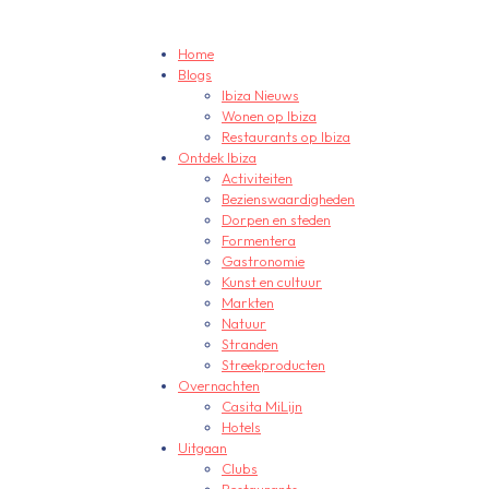
Home
Blogs
Ibiza Nieuws
Wonen op Ibiza
Restaurants op Ibiza
Ontdek Ibiza
Activiteiten
Bezienswaardigheden
Dorpen en steden
Formentera
Gastronomie
Kunst en cultuur
Markten
Natuur
Stranden
Streekproducten
Overnachten
Casita MiLijn
Hotels
Uitgaan
Clubs