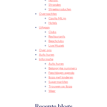
Natuur
Stranden
Streekproducten
Overnachten
Casita MiLijn
Hotels
Uitgaan
Clubs
Restaurants
Beachclubs
Live Muziek
Over ons
Auto huren
Informatie
Auto huren
Belangrijke nummers
Feestdagen agenda
Ibiza met kinderen
Supermarkten
Trouwen op Ibiza
Weer
Recente blogs