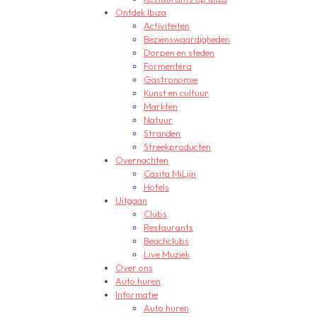
Ontdek Ibiza
Activiteiten
Bezienswaardigheden
Dorpen en steden
Formentera
Gastronomie
Kunst en cultuur
Markten
Natuur
Stranden
Streekproducten
Overnachten
Casita MiLijn
Hotels
Uitgaan
Clubs
Restaurants
Beachclubs
Live Muziek
Over ons
Auto huren
Informatie
Auto huren