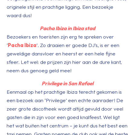
originele stijl en prachtige ligging. Een bezoekje
waard dus!
Pacha Ibiza
in Ibiza stad
Bezoekers en toeristen zijn erg te spreken over
‘
Pacha Ibiza
’. Zo draaien er goede DJ’s, is er een
geweldige dansvloer en heerst er een hele fijne
sfeer. Let wel: de prijzen zijn hier aan de dure kant,
neem dus genoeg geld mee!
Privilege in San Rafael
Eenmaal op het prachtige Ibiza terecht gekomen is
een bezoek aan ‘Privilege’ een echte aanrader! De
zeer grote discotheek wordt altijd gevuld door veel
gasten die in zijn voor een goed knalfeest. Wel ligt
het wat buiten het centrum – je kunt dus het best een
taxi nemen. Gasten noemen de club ook wel de beste