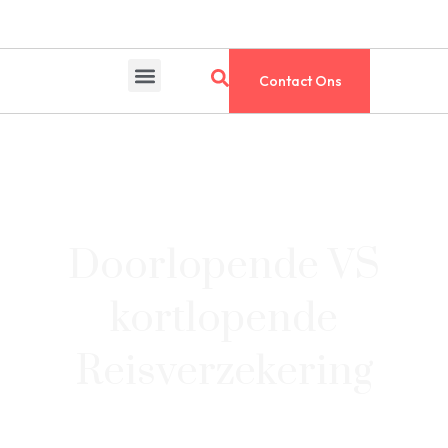
Contact Ons
Doorlopende VS
kortlopende
Reisverzekering