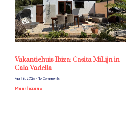
Vakantiehuis Ibiza: Casita MiLijn in
Cala Vadella
April 8, 2026
No Comments
Meer lezen »