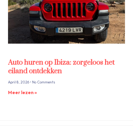
Auto huren op Ibiza: zorgeloos het
eiland ontdekken
April 8, 2026
No Comments
Meer lezen »