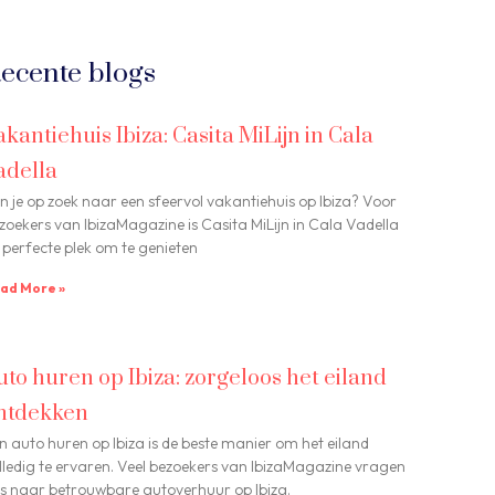
ecente blogs
akantiehuis Ibiza: Casita MiLijn in Cala
adella
n je op zoek naar een sfeervol vakantiehuis op Ibiza? Voor
zoekers van IbizaMagazine is Casita MiLijn in Cala Vadella
 perfecte plek om te genieten
ad More »
uto huren op Ibiza: zorgeloos het eiland
ntdekken
n auto huren op Ibiza is de beste manier om het eiland
lledig te ervaren. Veel bezoekers van IbizaMagazine vragen
s naar betrouwbare autoverhuur op Ibiza.