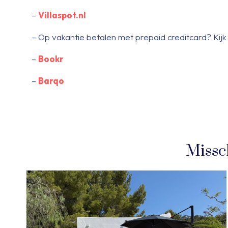
–
Villaspot.nl
– Op vakantie betalen met prepaid creditcard? Kij
–
Bookr
–
Barqo
Missc