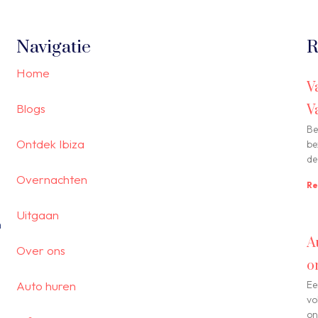
Navigatie
R
Home
V
Blogs
V
Be
Ontdek Ibiza
be
de
Overnachten
Re
Uitgaan
n
A
Over ons
o
Auto huren
Ee
vo
on