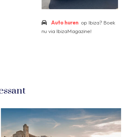
Auto huren
op Ibiza? Boek
nu via IbizaMagazine!
essant