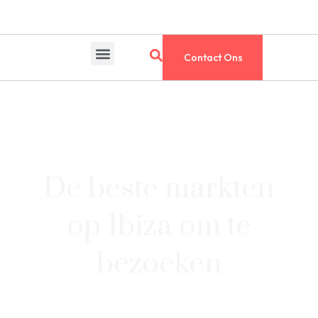
Contact Ons
De beste markten
op Ibiza om te
bezoeken