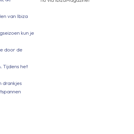
den van Ibiza
gseizoen kun je
 je door de
. Tijdens het
n drankjes
ontspannen