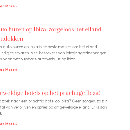
ad More »
uto huren op Ibiza: zorgeloos het eiland
ntdekken
n auto huren op Ibiza is de beste manier om het eiland
lledig te ervaren. Veel bezoekers van IbizaMagazine vragen
s naar betrouwbare autoverhuur op Ibiza.
ad More »
eweldige hotels op het prachtige Ibiza!
 zoek naar een prachtig hotel op Ibiza? Geen zorgen: zo zijn
 tal van verblijven en opties op dit geweldige eiland! Er is dan
k
ad More »