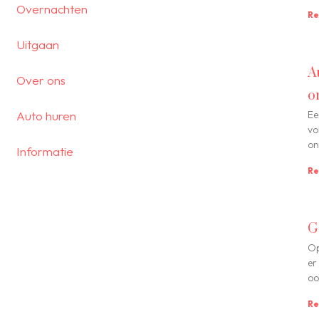
Overnachten
Re
Uitgaan
A
Over ons
o
Auto huren
Ee
vo
on
Informatie
Re
G
Op
er
oo
Re