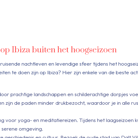
 op Ibiza buiten het hoogseizoen
 bruisende nachtleven en levendige sfeer tijdens het hoogse
eiten te doen zijn op Ibiza? Hier zijn enkele van de beste act
door prachtige landschappen en schilderachtige dorpjes voe
 zijn de paden minder drukbezocht, waardoor je in alle ru
ng voor yoga- en meditatiereizen. Tijdens het laagseizoen k
en serene omgeving.
ke geschiedenis en cultuur. Bezoek de oude stad van Dalt Vil