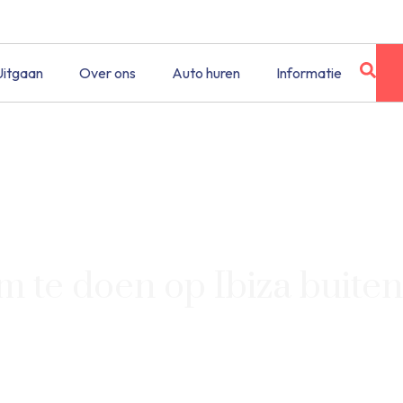
Uitgaan
Over ons
Auto huren
Informatie
om te doen op Ibiza buite