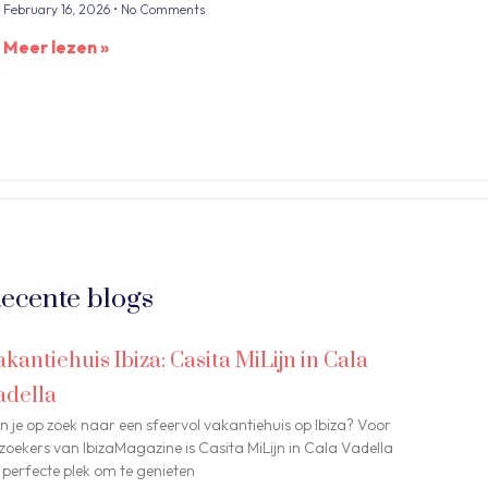
February 16, 2026
No Comments
Meer lezen »
ecente blogs
akantiehuis Ibiza: Casita MiLijn in Cala
adella
n je op zoek naar een sfeervol vakantiehuis op Ibiza? Voor
zoekers van IbizaMagazine is Casita MiLijn in Cala Vadella
 perfecte plek om te genieten