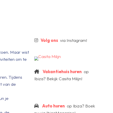
Volg ons
via Instagram!
izoen. Maar wist
iviteiten om te
Vakantiehuis huren
op
ren. Tijdens
Ibiza? Bekijk Casita Milijn!
st van de
un je
Auto huren
op Ibiza? Boek
a, de
nu via IbizaMagazine!