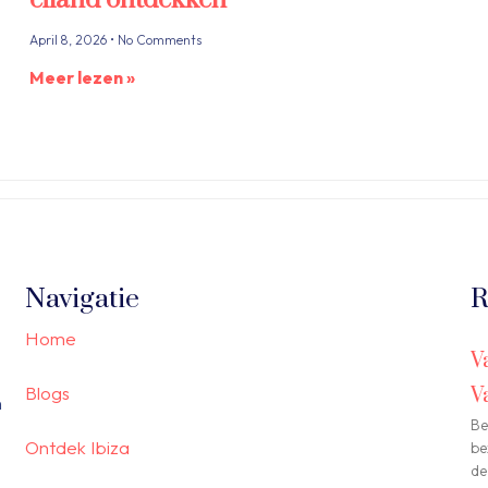
April 8, 2026
No Comments
Meer lezen »
Navigatie
R
Home
V
Blogs
V
n
Be
Ontdek Ibiza
be
de